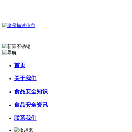
您好，欢迎来到 河北9001cc金沙以诚为本食品 官方网站！
English
首页
关于我们
食品安全知识
食品安全资讯
联系我们