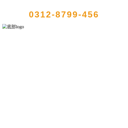
QUICK CONTACT US
0312-8799-456
河北9001cc金沙以诚为本食品有限公司创建于1991年，是经省级注册的
大型农产品加工出口企业，注册资金2000万元，总资产1亿多元。公司
产品有速冻甜糯玉米，芦笋，青豆，草莓，花菜，青刀豆，混合菜，
胡萝卜等。
服务支持
关于我们
食品安全知识
食品安全资讯
联系我们