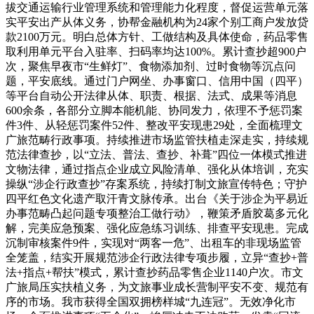
拔交通运输行业管理系统和管理能力化程度，督促运营单元落
实平安出产从体义务，协帮金融机构为24家个别工商户发放贷
款2100万元。明白总体方针、工做结构及具体使命，药品零售
取利用单元平台入驻率、扫码率均达100%。累计查抄超900户
次，聚焦早夜市“生鲜灯”、食物添加剂、过时食物等沉点问
题，平安底线。通过门户网坐、办事窗口、信用中国（四平）
等平台自动公开法律从体、职责、根据、法式、成果等消息
600余条，各部分立脚本能机能、协同发力，依理不予惩罚案
件3件、从轻惩罚案件52件、整改平安现患29处，全面梳理文
广旅范畴行政事项。持续推进市场监管扶植走深走实，持续规
范法律查抄，以“立法、普法、查抄、补葺”四位一体模式推进
文物法律，通过指点企业成立风险清单、强化从体培训，充实
操纵“涉企行政查抄”存案系统，持续打制文旅宣传特色；守护
四平红色文化遗产取汗青文脉传承。出台《关于涉企为平易近
办事范畴凸起问题专项整治工做行动》，鞭策矛盾胶葛多元化
解，完美应急预案、强化应急练习训练、排查平安现患。完成
沉制审核案件9件，实现对“两客一危”、出租车的非现场监管
全笼盖，结实开展规范涉企行政法律专项步履，立异“查抄+普
法+指点+帮扶”模式，累计查抄药品零售企业1140户次。市文
广旅局压实扶植义务，为文旅事业成长营制平安不变、规范有
序的市场。我市获得全国双拥榜样城“九连冠”。无效净化市