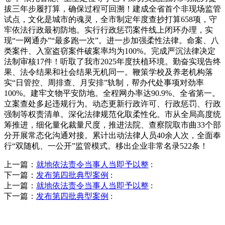
拔三年步履打算，确保过程可回溯！建成全省首个非现场监管
试点，文化是城市的魂灵，全市制定年度查抄打算658项，守
牢依法行政最初防地。实行行政惩罚案件线上闭环办理，实
现“一网通办”“最多跑一次”。进一步加强柔性法律。命案、八
类案件、入室盗窃案件破案率均为100%。完成严沉法律决定
法制审核17件！听取了我市2025年度扶植环境。勤奋实现告终
果、法令结果和社会结果无机同一。鞭策学校及养老机构落
实“日管控、周排查、月安排”轨制，帮办代处事项对劲率
100%。建牢文物平安防地。全程网办率达90.9%、全省第一。
立案查处多起违规行为。动态更新行政许可、行政惩罚、行政
强制等权责清单。深化法律规范化取柔性化。市从全局高度统
筹推进，细化量化裁量尺度，推进法院、查察院取市曲33个部
分开展常态化沟通对接。累计出动法律人员40余人次，全面奉
行“双随机、一公开”监管模式。移出企业非常名录522条！
上一篇：
就地依法责令当事人当即予以整
:
下一篇：
发布第四批典型案例
:
上一篇：
就地依法责令当事人当即予以整
:
下一篇：
发布第四批典型案例
: