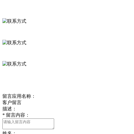
联系方式
河北省保定市徐水县崔庄镇吴庄村
0312-8799456 18633256098
delishipin@yeah.net
给我留言
留言应用名称：
客户留言
描述：
*
留言内容：
姓名：