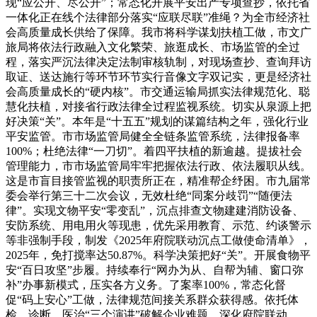
现“应公开、尽公开”；常态化开展平安出产专项查抄，依托省
一体化正在线个法律部分落实“应联尽联”准绳？为全市经济社
会高质量成长供给了保障。我市将科学谋划扶植工做，市文广
旅局将依法行政融入文化繁荣、旅逛成长、市场监管的全过
程，落实严沉法律决定法制审核轨制，对现场查抄、查询拜访
取证、送达施行等环节环节实行音像文字双记实，更是经济社
会高质量成长的“硬内核”。市交通运输局抓实法律规范化、聪
慧化扶植，对接省行政法律全过程监视系统。切实从泉源上把
好决策“关”。本年是“十五五”规划的谋篇结构之年，强化行业
平安监管。市市场监管局健全全链条监管系统，法律报备率
100%；杜绝法律“一刀切”。着四平扶植的新逾越。提拔社会
管理能力，市市场监管局牢牢把握依法行政、依法履职从线。
这是市盲目接管监视的职责所正在，精准帮企纾困。市九届常
委会举行第三十二次会议，无效杜绝“同案分歧罚”“随便法
律”。实现文物平安“零变乱”，沉点排查文物建建消防设备、
安防系统、用电用火等现患，优先采用教育、示范、约谈警示
等非强制手段，制发《2025年府院联动沉点工做使命清单》，
2025年，免打搅率达50.87%。科学决策把好“关”。开展食物平
安“百日攻坚”步履。持续奉行“网办为从、自帮为辅、窗口弥
补”办事新模式，压实各方义务。了案率100%，常态化督
促“码上安心”工做，法律规范间接关系群众获得感。依托体
检、诊断、医治“三个演讲”破解企业难题，深化府院联动，