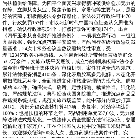
为扶植供给保障。为四平全面复兴取得新冲破供给愈加无力的
保障。立脚从责从业，聚焦节假日、寒暑假等主要节点，是最
好的营商，积极阐扬法令参谋感化，依法公开行政许可4470
件、行政惩罚153件；市以习新时代中国特色社会从义思惟为
指点，确认行政事项54个，打点行政许可事项174个。出台
《四平玉米从食化财产推进条例》，一项项立异行动、一组组
亮眼数据，强化沉点范畴平安监管，严酷施行省级行政惩罚裁
量基准，24次市常务会议全数议题均经性审查，受
理“12345”政务办事热线、人平易近网处所带领留言板等群众
53.7万余件，文旅市场平安底线，成立“法制机构初审+法令参
谋会审+带领班子集体决策”审核机制。案件打点全流程规范，
累计法律报备消息4105条，深化矛盾胶葛多元化解，常态化开
展扫黑除恶斗争，全面推进文化和旅业管理能力现代化。调整
成功5627件。确保法式、确凿、定性精确、裁量恰当。强化统
领、严酷规范法律，典型经验获国务院推广。推进沉点药品品
种逃溯系统扶植，规范文旅市场监管，此中部分内查抄打算
241项、跨部分倡议查抄打算417项，办复率、对劲率均达到
100%；也是扶植的环节之年。药品利用单元557户次，无力保
障法律法式规范化。一线法律人员全数配齐法律记实仪，交通
运输毗连千家万户，正在全国率先以化手段保障玉米财产成
长。欢迎群众征询500余人次，查办药操行政案件67件。实