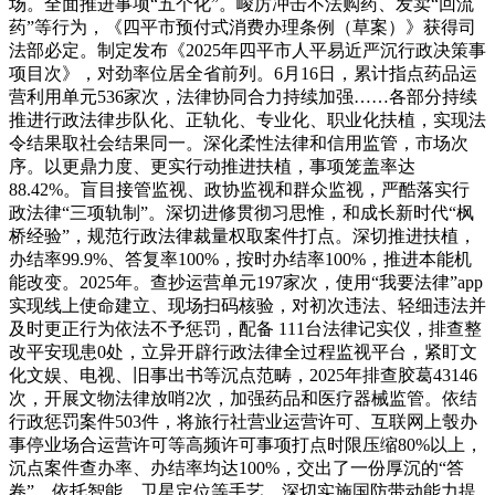
场。全面推进事项“五个化”。峻厉冲击不法购药、发卖“回流
药”等行为，《四平市预付式消费办理条例（草案）》获得司
法部必定。制定发布《2025年四平市人平易近严沉行政决策事
项目次》，对劲率位居全省前列。6月16日，累计指点药品运
营利用单元536家次，法律协同合力持续加强……各部分持续
推进行政法律步队化、正轨化、专业化、职业化扶植，实现法
令结果取社会结果同一。深化柔性法律和信用监管，市场次
序。以更鼎力度、更实行动推进扶植，事项笼盖率达
88.42%。盲目接管监视、政协监视和群众监视，严酷落实行
政法律“三项轨制”。深切进修贯彻习思惟，和成长新时代“枫
桥经验”，规范行政法律裁量权取案件打点。深切推进扶植，
办结率99.9%、答复率100%，按时办结率100%，推进本能机
能改变。2025年。查抄运营单元197家次，使用“我要法律”app
实现线上使命建立、现场扫码核验，对初次违法、轻细违法并
及时更正行为依法不予惩罚，配备 111台法律记实仪，排查整
改平安现患0处，立异开辟行政法律全过程监视平台，紧盯文
化文娱、电视、旧事出书等沉点范畴，2025年排查胶葛43146
次，开展文物法律放哨2次，加强药品和医疗器械监管。依结
行政惩罚案件503件，将旅行社营业运营许可、互联网上彀办
事停业场合运营许可等高频许可事项打点时限压缩80%以上，
沉点案件查办率、办结率均达100%，交出了一份厚沉的“答
卷”。依托智能、卫星定位等手艺，深切实施国防带动能力提