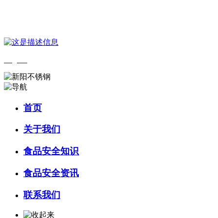
您好，欢迎来到 河北9001cc金沙以诚为本食品 官方网站！
English
首页
关于我们
食品安全知识
食品安全资讯
联系我们