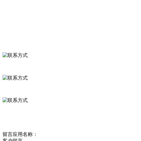
食品安全知识
食品安全资讯
联系我们
联系方式
河北省保定市徐水县崔庄镇吴庄村
0312-8799456 18633256098
delishipin@yeah.net
给我留言
留言应用名称：
客户留言