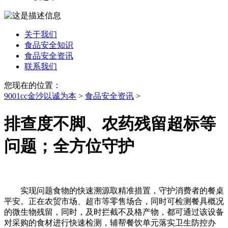
关于我们
食品安全知识
食品安全资讯
联系我们
您现在的位置：
9001cc金沙以诚为本
>
食品安全资讯
>
排查度不脚、农药残留超标等
问题；全方位守护
实现问题食物的快速溯源取精准措置，守护消费者的餐桌
平安。正在农贸市场、超市等零售场合，同时可检测餐具概况
的微生物残留，同时，及时拦截不及格产物，都可通过该设备
对采购的食材进行快速检测，辅帮餐饮单元落实卫生防控办