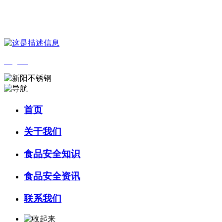
您好，欢迎来到 河北9001cc金沙以诚为本食品 官方网站！
English
首页
关于我们
食品安全知识
食品安全资讯
联系我们